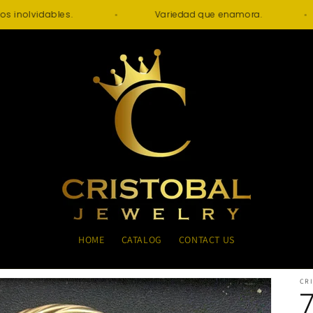
mentos inolvidables.
Variedad que enamora.
HOME
CATALOG
CONTACT US
CR