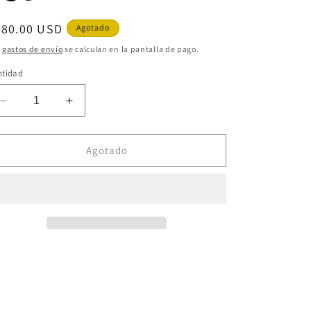
ecio
780.00 USD
Agotado
bitual
s
gastos de envío
se calculan en la pantalla de pago.
ntidad
Reducir
Aumentar
cantidad
cantidad
para
para
780
780
Agotado