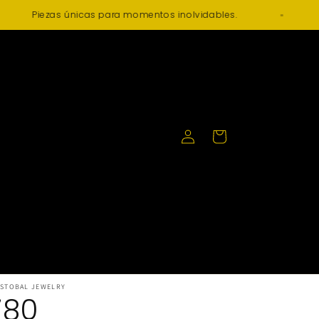
Piezas únicas para momentos inolvidables.
Iniciar
Carrito
sesión
ISTOBAL JEWELRY
780