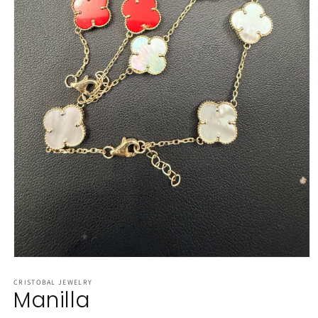
Abrir
elemento
multimedia
CRISTOBAL JEWELRY
Manilla
1
en
una